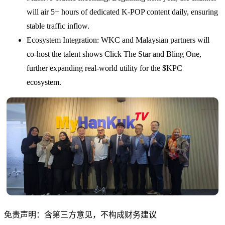
will air 5+ hours of dedicated K-POP content daily, ensuring
stable traffic inflow.
Ecosystem Integration: WKC and Malaysian partners will
co-host the talent shows Click The Star and Bling One,
further expanding real-world utility for the $KPC
ecosystem.
免责声明：含第三方意见，不构成财务建议